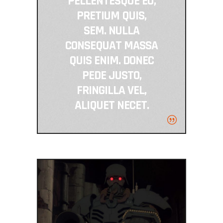
PELLENTESQUE EU,
PRETIUM QUIS,
SEM. NULLA
CONSEQUAT MASSA
QUIS ENIM. DONEC
PEDE JUSTO,
FRINGILLA VEL,
ALIQUET NECET.