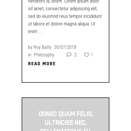
hendrerit id, lorem. Lorem ipsum dolor
sit amet, consectetur adipisicing elit,
sed do eiusmod reus tempor incididunt
ut labore et dolore magna aliqua. Ut
enim
by
Roy Batty
30/07/2018
in
Philosophy
2
1
READ MORE
READ MORE
DONEC QUAM FELIS,
ULTRICIES NEC,