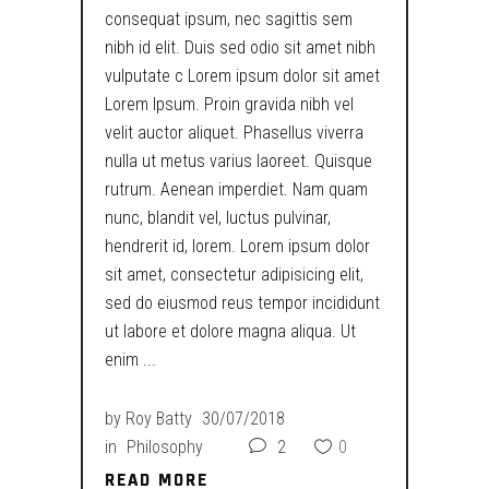
consequat ipsum, nec sagittis sem
nibh id elit. Duis sed odio sit amet nibh
vulputate c Lorem ipsum dolor sit amet
Lorem Ipsum. Proin gravida nibh vel
velit auctor aliquet. Phasellus viverra
nulla ut metus varius laoreet. Quisque
rutrum. Aenean imperdiet. Nam quam
nunc, blandit vel, luctus pulvinar,
hendrerit id, lorem. Lorem ipsum dolor
sit amet, consectetur adipisicing elit,
sed do eiusmod reus tempor incididunt
ut labore et dolore magna aliqua. Ut
enim
by
Roy Batty
30/07/2018
in
Philosophy
2
0
READ MORE
READ MORE