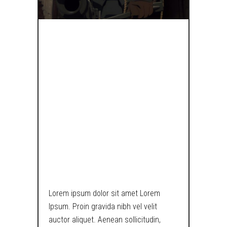
IF
STORMTROOP
HAD COJONES,
THEY’D LOOK
SOMETHING
LIKE THIS.
Lorem ipsum dolor sit amet Lorem
Ipsum. Proin gravida nibh vel velit
auctor aliquet. Aenean sollicitudin,